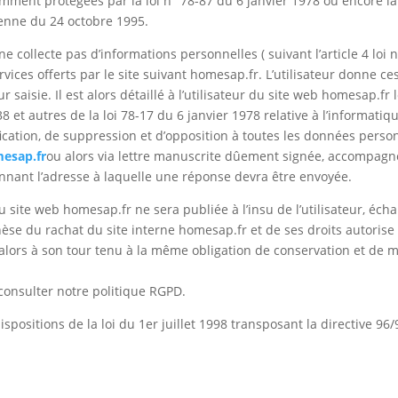
ment protégées par la loi n° 78-87 du 6 janvier 1978 ou encore la l
éenne du 24 octobre 1995.
 collecte pas d’informations personnelles ( suivant l’article 4 loi
ervices offerts par le site suivant homesap.fr. L’utilisateur donne 
saisie. Il est alors détaillé à l’utilisateur du site web homesap.fr
8 et autres de la loi 78-17 du 6 janvier 1978 relative à l’informatiqu
tification, de suppression et d’opposition à toutes les données perso
esap.fr
ou alors via lettre manuscrite dûement signée, accompagnée
nnant l’adresse à laquelle une réponse devra être envoyée.
u site web homesap.fr ne sera publiée à l’insu de l’utilisateur, éc
se du rachat du site interne homesap.fr et de ses droits autorise 
 alors à son tour tenu à la même obligation de conservation et de m
consulter notre politique RGPD.
spositions de la loi du 1er juillet 1998 transposant la directive 9