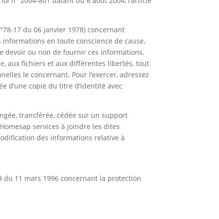
oi n° 2004-801 datant du 6 août 2004, l’article
 n°78-17 du 06 janvier 1978) concernant
ces informations en toute conscience de cause,
 le devoir ou non de fournir ces informations.
e, aux fichiers et aux différentes libertés, tout
nnelles le concernant. Pour l’exercer, adressez
 d’une copie du titre d’identité avec
hangée, transférée, cédée sur un support
Homesap services à joindre les dites
odification des informations relative à
6/9 du 11 mars 1996 concernant la protection