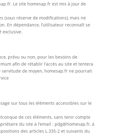
ap.fr. Le site homesap.fr est mis à jour de
es (sous réserve de modifications), mais ne
 non. En dépendance, l’utilisateur reconnaît se
é exclusive.
nce, prévu ou non, pour les besoins de
um afin de rétablir l’accès au site et tentera
ne servitude de moyen, homesap.fr ne pourrait
rvice
’usage sur tous les éléments accessibles sur le
quelconque de ces éléments, sans tenir compte
priétaire du site à l’email : pdg@homesap.fr, à
ositions des articles L.335-2 et suivants du