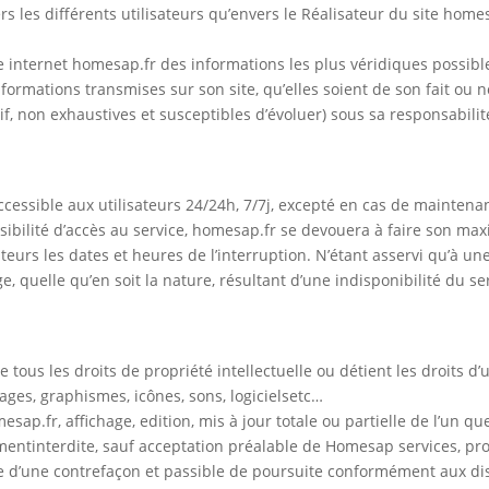
s les différents utilisateurs qu’envers le Réalisateur du site homes
te internet homesap.fr des informations les plus véridiques possibl
s informations transmises sur son site, qu’elles soient de son fait ou
tif, non exhaustives et susceptibles d’évoluer) sous sa responsabilit
cessible aux utilisateurs 24/24h, 7/7j, excepté en cas de maintena
bilité d’accès au service, homesap.fr se devouera à faire son maxim
eurs les dates et heures de l’interruption. N’étant asservi qu’à u
quelle qu’en soit la nature, résultant d’une indisponibilité du se
 tous les droits de propriété intellectuelle ou détient les droits d
images, graphismes, icônes, sons, logicielsetc…
sap.fr, affichage, edition, mis à jour totale ou partielle de l’un 
mentinterdite, sauf acceptation préalable de Homesap services, pro
e d’une contrefaçon et passible de poursuite conformément aux disp