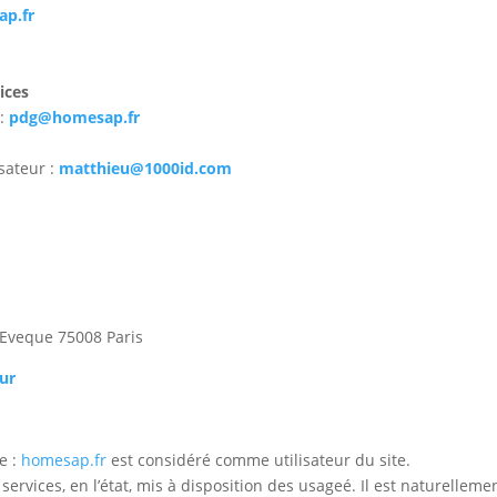
p.fr
ices
 :
pdg@homesap.fr
sateur :
matthieu@1000id.com
 l’Eveque 75008 Paris
ur
te :
homesap.fr
est considéré comme utilisateur du site.
ervices, en l’état, mis à disposition des usageé. Il est naturelleme