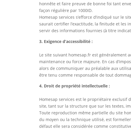
honnête et faire preuve de bonne foi tant enver
façon régulière par 1000ID.
Homesap services s’efforce d’indiqué sur le si
saurait certifier l’exactitude, la finitude et le
servir des informations fournies (à titre indica
3. Exigence d’accessibilité :
Le site suivant homesap.fr est généralement ac
maintenance ou force majeure. En cas d’impossi
alors de communiquer au préalable aux utilisat
être tenu comme responsable de tout dommage, 
4. Droit de propriété intellectuelle :
Homesap services est le propriétaire exclusif de
site, tant sur la structure que sur les textes, 
Toute reproduction même partielle du site home
du moyen ou la technique utilisé, est formelle
défaut elle sera considérée comme constitutiv