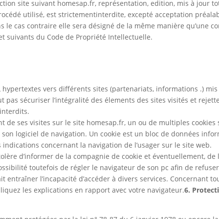
tion site suivant homesap.fr, représentation, edition, mis à jour t
cédé utilisé, est strictementinterdite, excepté acceptation préal
s le cas contraire elle sera désigné de la même manière qu’une co
 et suivants du Code de Propriété Intellectuelle.
hypertextes vers différents sites (partenariats, informations .) mis
s sécuriser l’intégralité des élements des sites visités et rejette
nterdits.
t de ses visites sur le site homesap.fr, un ou de multiples cookies s
son logiciel de navigation. Un cookie est un bloc de données info
s indications concernant la navigation de l’usager sur le site web.
ère d’informer de la compagnie de cookie et éventuellement, de la
 possibilité toutefois de régler le navigateur de son pc afin de refuse
ait entraîner l’incapacité d’accéder à divers services. Concernant 
liquez les explications en rapport avec votre navigateur.
6. Protect