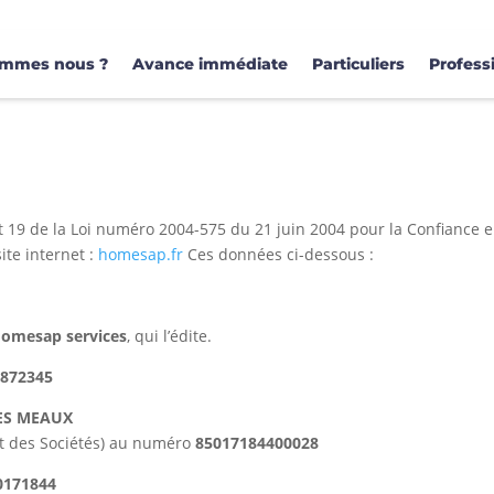
ommes nous ?
Avance immédiate
Particuliers
Profess
 et 19 de la Loi numéro 2004-575 du 21 juin 2004 pour la Confiance 
ite internet :
homesap.fr
Ces données ci-dessous :
omesap services
, qui l’édite.
8872345
ES MEAUX
t des Sociétés) au numéro
85017184400028
0171844